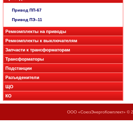
Привод ПП-67
Привод ПЭ–11
Ремкомплекты на приводы
Ремкомплекты к выключателям
Запчасти к трансформаторам
Трансформаторы
Подстанции
Разъеденители
ЩО
КО
ООО «СоюзЭнергоКомплект» © 20