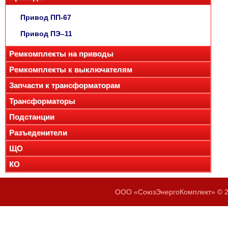
Привод ПП-67
Привод ПЭ–11
Ремкомплекты на приводы
Ремкомплекты к выключателям
Запчасти к трансформаторам
Трансформаторы
Подстанции
Разъеденители
ЩО
КО
ООО «СоюзЭнергоКомплект» © 20