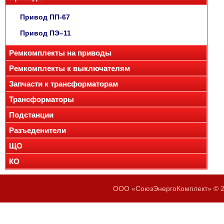
Привод ПП-67
Привод ПЭ–11
Ремкомплекты на приводы
Ремкомплекты к выключателям
Запчасти к трансформаторам
Трансформаторы
Подстанции
Разъеденители
ЩО
КО
ООО «СоюзЭнергоКомплект» © 20