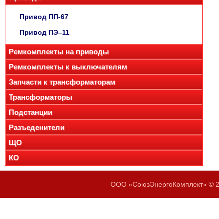
Привод ПП-67
Привод ПЭ–11
Ремкомплекты на приводы
Ремкомплекты к выключателям
Запчасти к трансформаторам
Трансформаторы
Подстанции
Разъеденители
ЩО
КО
ООО «СоюзЭнергоКомплект» © 20