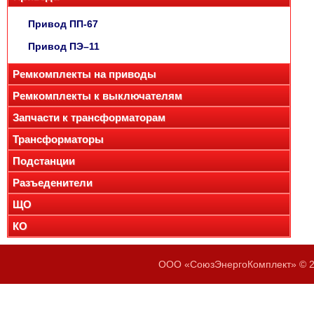
Привод ПП-67
Привод ПЭ–11
Ремкомплекты на приводы
Ремкомплекты к выключателям
Запчасти к трансформаторам
Трансформаторы
Подстанции
Разъеденители
ЩО
КО
ООО «СоюзЭнергоКомплект» © 20