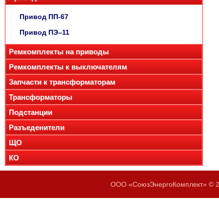
Привод ПП-67
Привод ПЭ–11
Ремкомплекты на приводы
Ремкомплекты к выключателям
Запчасти к трансформаторам
Трансформаторы
Подстанции
Разъеденители
ЩО
КО
ООО «СоюзЭнергоКомплект» © 20