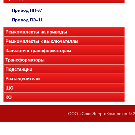
Привод ПП-67
Привод ПЭ–11
Ремкомплекты на приводы
Ремкомплекты к выключателям
Запчасти к трансформаторам
Трансформаторы
Подстанции
Разъеденители
ЩО
КО
ООО «СоюзЭнергоКомплект» © 20