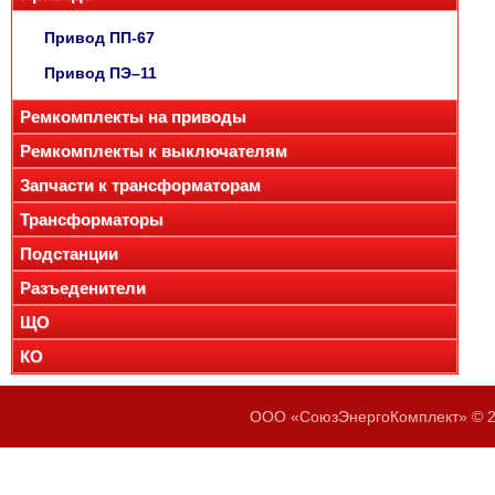
Привод ПП-67
Привод ПЭ–11
Ремкомплекты на приводы
Ремкомплекты к выключателям
Запчасти к трансформаторам
Трансформаторы
Подстанции
Разъеденители
ЩО
КО
ООО «СоюзЭнергоКомплект» © 20