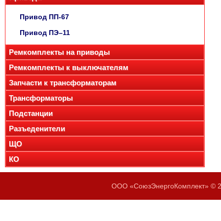
Привод ПП-67
Привод ПЭ–11
Ремкомплекты на приводы
Ремкомплекты к выключателям
Запчасти к трансформаторам
Трансформаторы
Подстанции
Разъеденители
ЩО
КО
ООО «СоюзЭнергоКомплект» © 20