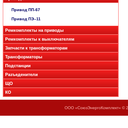
Привод ПП-67
Привод ПЭ–11
Ремкомплекты на приводы
Ремкомплекты к выключателям
Запчасти к трансформаторам
Трансформаторы
Подстанции
Разъеденители
ЩО
КО
ООО «СоюзЭнергоКомплект» © 20