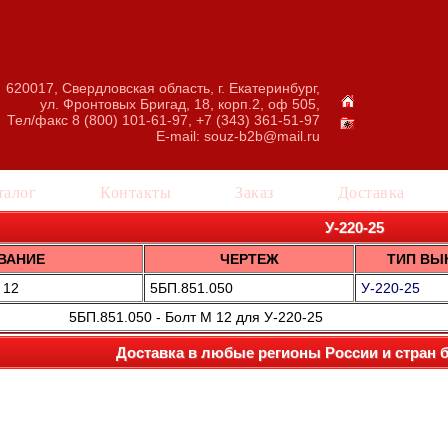
620017, Свердловская область, г. Екатеринбург,
ул. Фронтовых Бригад, 18, корп.2, оф 505,
Тел/факс 8 (800) 101-61-97, +7 (343) 361-51-97
E-mail:
souz-b2b@mail.ru
талог
Контакты
Заказ
Доставка
У-220-25
ВАНИЕ
ЧЕРТЕЖ
ТИП ВЫ
 12
5БП.851.050
У-220-25
5БП.851.050 - Болт М 12 для У-220-25
Доставка в любые регионы России и стран 